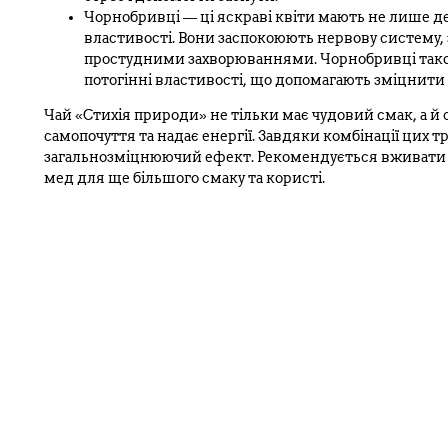
Чорнобривці — ці яскраві квіти мають не лише дек
властивості. Вони заспокоюють нервову систему, 
простудними захворюваннями. Чорнобривці також
потогінні властивості, що допомагають зміцнити 
Чай «Стихія природи» не тільки має чудовий смак, а й 
самопочуття та надає енергії. Завдяки комбінації цих
загальнозміцнюючий ефект. Рекомендується вживати
мед для ще більшого смаку та користі.