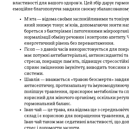
властивості для вашого здоров’я. Цей збір дарує гарм
емоційне благополуччя завдяки своєму збалансованому
М’ята — відома своїми заспокійливими та тоніз
який знижує тонус м’язів, допомагаючи зняти напр
бореться з бактеріями і патогенними мікрооргані
нормалізації обміну речовин і контролю апетиту. 
енергетичний рівень без перевантаження.
Гісоп — з давніх часів використовується для пок
має потужні антибактеріальні, антиоксидантні та
стресах, покращує пам’ять, підвищує стресостійкі
сприяє зміцненню імунітету, виводить токсини з 
системи.
Шавлія — вважається «травою безсмертя» завдя
антисептичну, протизапальну та імуномодулюючу 
поліпшує травлення, прискорює метаболізм та спр
корисний для жіночого організму, оскільки регу
гормональний баланс.
Іван-чай — це трава, яка відома ще з середньовіч
склад і є корисною для покращення травлення, де
Іван-чай також має седативні властивості, що до
стрес і допомогти заснути.