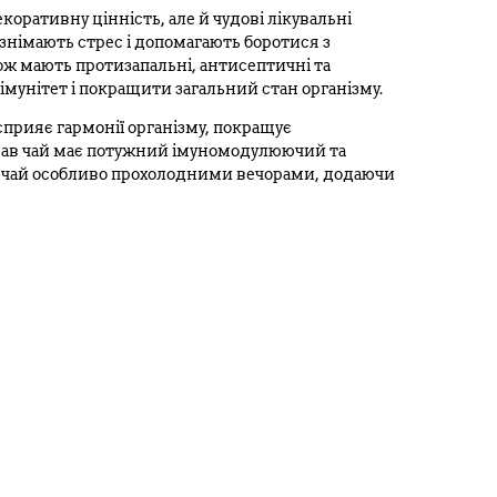
оративну цінність, але й чудові лікувальні
знімають стрес і допомагають боротися з
 мають протизапальні, антисептичні та
імунітет і покращити загальний стан організму.
сприяє гармонії організму, покращує
 трав чай має потужний імуномодулюючий та
 чай особливо прохолодними вечорами, додаючи