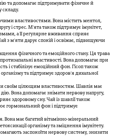
онію та допомагає підтримувати фізичне й
 складу.
уючими властивостями. Вона містить ментол,
угу і стрес. М’ята також підтримує імунітет,
змами, а її регулярне вживання сприяє
Чай з м’яти дарує спокій і освіжає, підвищуючи
ращення фізичного та емоційного стану. Ця трава
 протизапальні властивості. Вона допомагає при
сть і стабілізує емоційний фон. Гісоп також
організму та підтримує здоров’я дихальної
ки своїм цілющим властивостям. Шавлія має
дію. Вона допомагає знімати нервову напругу,
ияє здоровому сну. Чай із шавлії також
лює гормональний фон і підтримує
чя. Вона має багатий вітамінно-мінеральний
токсикації організму та зміцнення імунітету.
помагають заспокоїти нервову систему, знизити