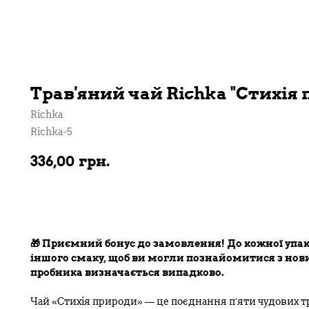
Трав'яний чай Richka "Стихія
Richka
Richka-5
336,00
грн.
В кошик
🎁 Приємний бонус до замовлення! До кожної упа
іншого смаку, щоб ви могли познайомитися з н
пробника визначається випадково.
Чай «Стихія природи» — це поєднання п’яти чудових тр