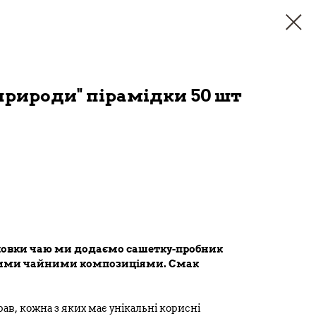
 природи" пірамідки 50 шт
ковки чаю ми додаємо сашетку-пробник
овими чайними композиціями. Смак
ав, кожна з яких має унікальні корисні