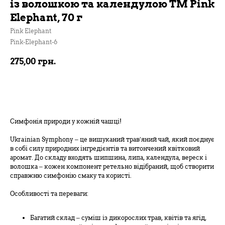
із волошкою та календулою TM Pink
Elephant, 70 г
Pink Elephant
Pink-Elephant-6
275,00
грн.
В кошик
Симфонія природи у кожній чашці!
Ukrainian Symphony – це вишуканий трав’яний чай, який поєднує
в собі силу природних інгредієнтів та витончений квітковий
аромат. До складу входять шипшина, липа, календула, вереск і
волошка – кожен компонент ретельно відібраний, щоб створити
справжню симфонію смаку та користі.
Особливості та переваги:
Багатий склад – суміш із дикорослих трав, квітів та ягід,