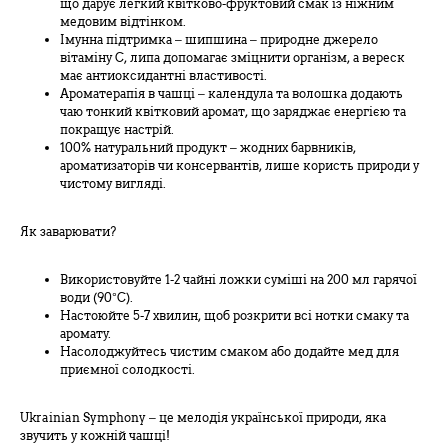
що дарує легкий квітково-фруктовий смак із ніжним
медовим відтінком.
Імунна підтримка – шипшина – природне джерело
вітаміну C, липа допомагає зміцнити організм, а вереск
має антиоксидантні властивості.
Ароматерапія в чашці – календула та волошка додають
чаю тонкий квітковий аромат, що заряджає енергією та
покращує настрій.
100% натуральний продукт – жодних барвників,
ароматизаторів чи консервантів, лише користь природи у
чистому вигляді.
Як заварювати?
Використовуйте 1-2 чайні ложки суміші на 200 мл гарячої
води (90°C).
Настоюйте 5-7 хвилин, щоб розкрити всі нотки смаку та
аромату.
Насолоджуйтесь чистим смаком або додайте мед для
приємної солодкості.
Ukrainian Symphony – це мелодія української природи, яка
звучить у кожній чашці!