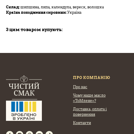
Склад:
шипшина, липа, календула, вереск, волошка
Країна походження сировини:
Україна
З цим товаром купують:
ПРО КОМПАНІЮ
Про нас
Чому наше масло
«ТоМлене»?
Доставка, оплата
і
повернення
Контакти