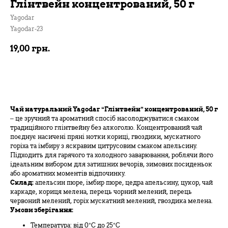
Глінтвейн концентрований, 50 г
Yagodar
Yagodar-23
19,00
грн.
В кошик
Чай натуральний Yagodar “Глінтвейн” концентрований, 50 г
– це зручний та ароматний спосіб насолоджуватися смаком
традиційного глінтвейну без алкоголю. Концентрований чай
поєднує насичені пряні нотки кориці, гвоздики, мускатного
горіха та імбиру з яскравим цитрусовим смаком апельсину.
Підходить для гарячого та холодного заварювання, роблячи його
ідеальним вибором для затишних вечорів, зимових посиденьок
або ароматних моментів відпочинку.
Склад:
апельсин пюре, імбир пюре, цедра апельсину, цукор, чай
каркаде, кориця мелена, перець чорний мелений, перець
червоний мелений, горіх мускатний мелений, гвоздика мелена.
Умови зберігання:
Температура: від 0°C до 25°C