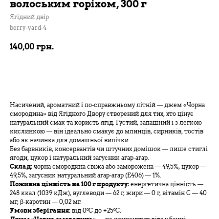
волоським горіхом, 300 г
Ягідний двір
berry-yard-4
140,00
грн.
В кошик
Насичений, ароматний і по-справжньому літній — джем «Чорна
смородина» від Ягідного Двору створений для тих, хто цінує
натуральний смак та користь ягід. Густий, запашний і з легкою
кислинкою — він ідеально смакує до млинців, сирників, тостів
або як начинка для домашньої випічки.
Без барвників, консервантів чи штучних домішок — лише стиглі
ягоди, цукор і натуральний загусник агар-агар.
Склад:
чорна смородина свіжа або заморожена — 49,5%, цукор —
49,5%, загусник натуральний агар-агар (Е406) — 1%.
Поживна цінність на 100 г продукту:
енергетична цінність —
248 ккал (1039 кДж), вуглеводи — 62 г, жири — 0 г, вітамін С — 40
мг, β-каротин — 0,02 мг.
Умови зберігання:
від 0ºС до +25ºС.