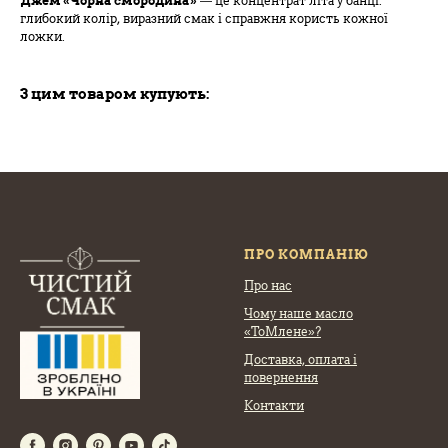
Джем «Чорна смородина»
— це концентрат літа у банці:
глибокий колір, виразний смак і справжня користь кожної
ложки.
З цим товаром купують:
ПРО КОМПАНІЮ
Про нас
Чому наше масло
«ТоМлене»?
Доставка, оплата
і
повернення
Контакти