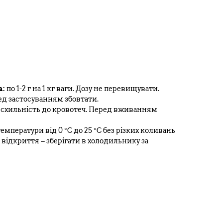
а:
по 1-2 г на 1 кг ваги. Дозу не перевищувати.
ед застосуванням збовтати.
 схильність до кровотеч. Перед вживанням
температури від 0 °С до 25 °С без різких коливань
я відкриття – зберігати в холодильнику за