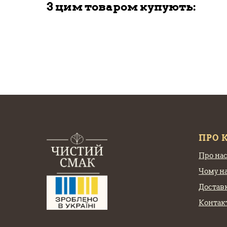
З цим товаром купують:
ПРО 
Про на
Чому н
Доставк
Контак