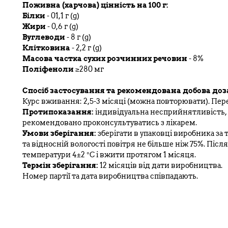
Поживна (харчова) цінність на 100 г:
Білки
- 01,1 г (g)
Жири
- 0,6 г (g)
Вуглеводи
- 8 г (g)
Клітковина
- 2,2 г (g)
Масова частка сухих розчинних речовин
- 8%
Поліфеноли
≥280 мг
Спосіб застосування та рекомендована добова доз
Курс вживання: 2,5-3 місяці (можна повторювати). Пер
Протипоказання:
індивідуальна несприйнятливість,
рекомендовано проконсультуватись з лікарем.
Умови зберігання:
зберігати в упаковці виробника за 
та відносній вологості повітря не більше ніж 75%. Післ
температури 4±2 °С і вжити протягом 1 місяця.
Термін зберігання:
12 місяців від дати виробництва.
Номер партії та дата виробництва співпадають.