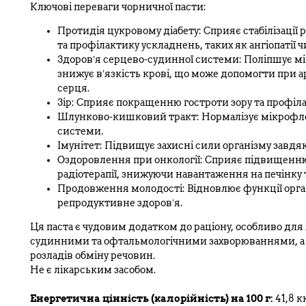
Ключові переваги чорничної пасти:
Протидія цукровому діабету: Сприяє стабілізації 
та профілактику ускладнень, таких як ангіопатії ч
Здоров’я серцево-судинної системи: Поліпшує м
знижує в’язкість крові, що може допомогти при ар
серця.
Зір: Сприяє покращенню гостроти зору та профіла
Шлунково-кишковий тракт: Нормалізує мікрофло
системи.
Імунітет: Підвищує захисні сили організму завд
Оздоровлення при онкології: Сприяє підвищенню е
радіотерапії, знижуючи навантаження на печінку 
Продовження молодості: Відновлює функції органі
репродуктивне здоров’я.
Ця паста є чудовим додатком до раціону, особливо для
судинними та офтальмологічними захворюваннями, а та
розладів обміну речовин.
Не є лікарським засобом.
Енергетична цінність (калорійність) на 100 г:
41,8 к