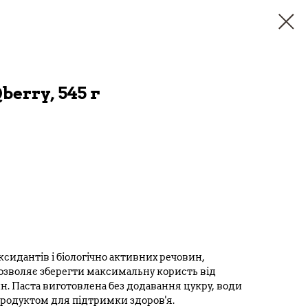
erry, 545 г
ксидантів і біологічно активних речовин,
дозволяє зберегти максимальну користь від
н. Паста виготовлена без додавання цукру, води
продуктом для підтримки здоров'я.