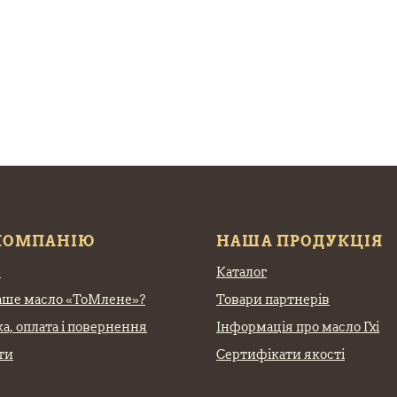
КОМПАНІЮ
НАША ПРОДУКЦІЯ
с
Каталог
аше масло «ТоМлене»?
Товари партнерів
а, оплата
і повернення
Інформація про масло Гхі
ти
Сертифікати якості