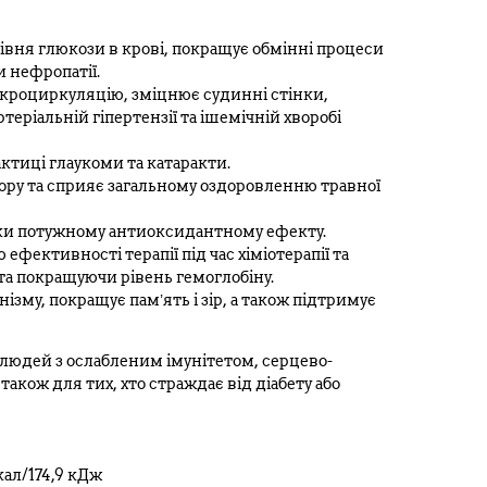
рівня глюкози в крові, покращує обмінні процеси
и нефропатії.
ікроциркуляцію, зміцнює судинні стінки,
теріальній гіпертензії та ішемічній хворобі
ктиці глаукоми та катаракти.
ру та сприяє загальному оздоровленню травної
яки потужному антиоксидантному ефекту.
фективності терапії під час хіміотерапії та
та покращуючи рівень гемоглобіну.
зму, покращує пам’ять і зір, а також підтримує
 людей з ослабленим імунітетом, серцево-
кож для тих, хто страждає від діабету або
кал/174,9 кДж