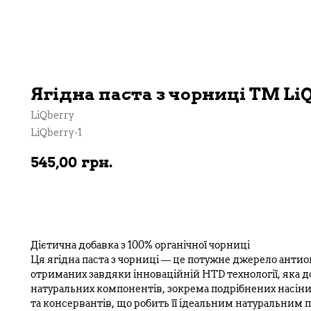
Ягідна паста з чорниці ТМ LiQb
LiQberry
LiQberry-1
545,00
грн.
В кошик
Дієтична добавка з 100% органічної чорниці
Ця ягідна паста з чорниці — це потужне джерело антио
отриманих завдяки інноваційній HTD технології, яка 
натуральних компонентів, зокрема подрібнених насіни
та консервантів, що робить її ідеальним натуральним 