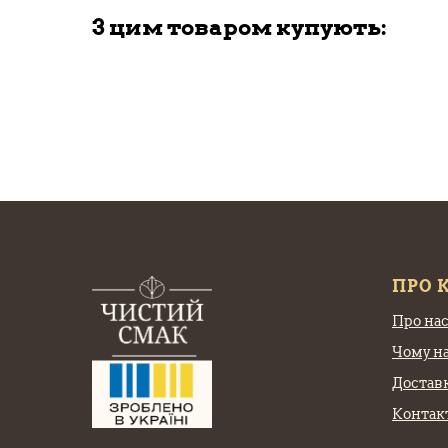
З цим товаром купують:
ПРО 
Про на
Чому н
Доставк
Контак