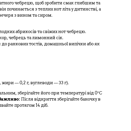
матного чебрецю, щоб зробити смак глибшим та
ін починається з теплих нот літа у дитинстві, а
вечеря з вином та сиром.
одких абрикосів та свіжих нот чебрецю.
ор, чебрець та лимонний сік.
 до ранкових тостів, домашньої випічки або як
, жири — 0,2 г, вуглеводи — 33 г).
льним, зберігайте його при температурі від 0°C
Важливо:
Після відкриття зберігайте баночку в
вайте протягом 14 діб.