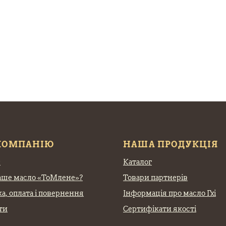
КОМПАНІЮ
НАША ПРОДУКЦІЯ
с
Каталог
аше масло «ТоМлене»?
Товари партнерів
а, оплата
і повернення
Інформація про масло Гхі
ти
Сертифікати якості