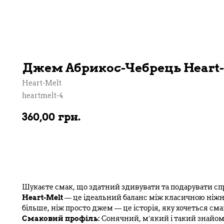
Джем Абрикос-Чебрець Heart-M
Heart-Melt
heartmelt-4
360,00
грн.
В кошик
Шукаєте смак, що здатний здивувати та подарувати с
Heart-Melt
— це ідеальний баланс між класичною ніжн
більше, ніж просто джем — це історія, яку хочеться сма
Смаковий профіль:
Сонячний, м’який і такий знайом