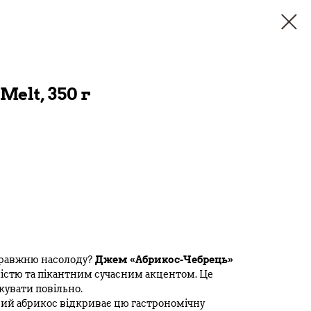
elt, 350 г
правжню насолоду?
Джем «Абрикос-Чебрець»
істю та пікантним сучасним акцентом. Це
кувати повільно.
ий абрикос відкриває цю гастрономічну