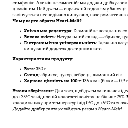
симфонію. Але він не самотній: ми додали дрібку аро
цікавішим. Цей джем — справжній гедонізм у баночці: в
закінчується несподівано вишукано, наче романтична 
Чому варто обрати Heart-Melt?
Унікальна рецептура:
Гармонійне поєднання сол
Висока якість:
Натуральний склад — абрикос, цук
Гастрономічна універсальність:
Ідеально пасує
вишуканий додаток до сирних плато.
Характеристики продукту:
Вага:
350 г.
Склад:
абрикос, цукор, чебрець, лимонний сік
Харчова цінність на 100 г:
136 ккал (білки — 0,9 г
Умови зберігання:
Для того, щоб джем залишався ідеа
до +25°C та відносній вологості повітря не більше 75%.
холодильнику при температурі від 0°C до +6°C та спожи
Додайте дрібку свята у свій день разом з Heart-Melt!