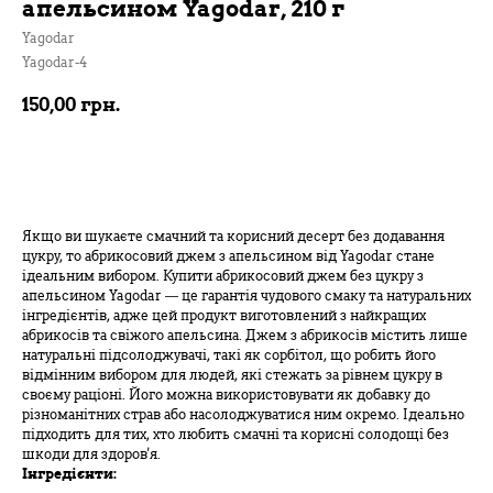
апельсином Yagodar, 210 г
Yagodar
Yagodar-4
150,00
грн.
В кошик
Якщо ви шукаєте смачний та корисний десерт без додавання
цукру, то абрикосовий джем з апельсином від Yagodar стане
ідеальним вибором. Купити абрикосовий джем без цукру з
апельсином Yagodar — це гарантія чудового смаку та натуральних
інгредієнтів, адже цей продукт виготовлений з найкращих
абрикосів та свіжого апельсина. Джем з абрикосів містить лише
натуральні підсолоджувачі, такі як сорбітол, що робить його
відмінним вибором для людей, які стежать за рівнем цукру в
своєму раціоні. Його можна використовувати як добавку до
різноманітних страв або насолоджуватися ним окремо. Ідеально
підходить для тих, хто любить смачні та корисні солодощі без
шкоди для здоров'я.
Інгредієнти: