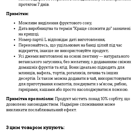
протягом 7 днів.
Примітки:
Можливе виділення фруктового соку;
Дата виробництва та термін "Краще спожити до" зазначені
на кришці;
Номер партії L відповідає даті виготовлення;
Переконайтесь, що ущільнювач на банці цілий під час
відкриття, інакше не використовуйте продукт;
Усі джеми виготовлені на основі пектину — натурального
веганського загусника, без желатину, з додаванням свіжих
домашніх фруктів та ягід. Вони ідеально підходять для
млинців, вафель, тортів, рогаликів, печива та інших
десертів. Їх також можна додавати в чай, використовувати
для приготування компотів, поєднувати з м'ясом, рибою,
гарнірами, кашами або просто насолоджуватися ложкою.
Примітка про поліоли:
Продукт містить понад 10% сорбіту, що
дозволено законодавством. Надмірне споживання може
викликати послаблювальний ефект.
З цим товаром купують: