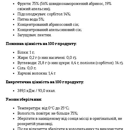
Фрукти: 75% (56% швидкозаморожений абрикос, 19%
свіжий апельсин);
Підсолоджувач: сорбітол 14%;
Питна вода 5%;
Концентрований абрикосовий сік;
Концентрований апельсиновий сік;
Загущувач: пектин.
Поживна цінність на 100 г продукту:
Білки: 1 г;
Жири: 0,2 г (з них насичені: 0,0 г);
Вуглеводи: 21,8 г (з них цукри: 6,4 г, поліоли (сорбітол): 14 г);
Сіль: 0,0 г;
Харчові волокна: 1,4 г.
Енергетична цінність на 100 г продукту:
389,1 кДж / 93,0 ккал.
Умови зберігання:
Температура: від 0°C до 25°C;
Вологість повітря: не більше 75%;
Зберігати в захищеному від сонця місці в оригінальній, не
розкритій упаковці;
Після відкриття зберігати в холодильнику та використати