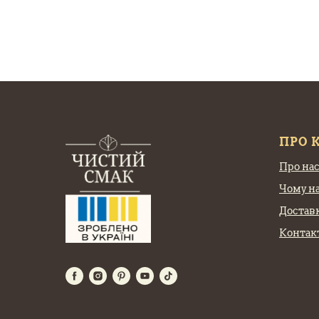
ПРО 
Про на
Чому н
Доставк
Контак