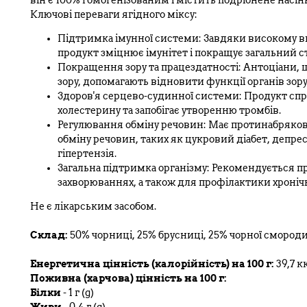
він є 100% гомогенізованим і містить подрібнене насі
Ключові переваги ягідного міксу:
Підтримка імунної системи: Завдяки високому вмі
продукт зміцнює імунітет і покращує загальний ст
Покращення зору та працездатності: Антоціани, щ
зору, допомагають відновити функції органів зор
Здоров'я серцево-судинної системи: Продукт спр
холестерину та запобігає утворенню тромбів.
Регулювання обміну речовин: Має протинабрякову
обміну речовин, таких як цукровий діабет, депрес
гіпертензія.
Загальна підтримка організму: Рекомендується п
захворюваннях, а також для профілактики хронічни
Не є лікарським засобом.
Склад:
50% чорниці, 25% брусниці, 25% чорної смород
Енергетична цінність (калорійність) на 100 г:
39,7 к
Поживна (харчова) цінність на 100 г:
Білки
- 1 г (g)