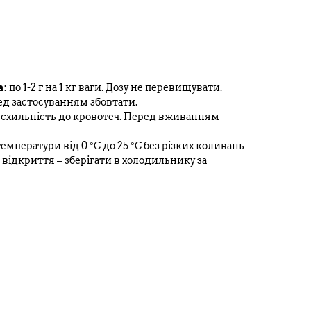
а:
по 1-2 г на 1 кг ваги. Дозу не перевищувати.
ед застосуванням збовтати.
 схильність до кровотеч. Перед вживанням
температури від 0 °С до 25 °С без різких коливань
я відкриття – зберігати в холодильнику за