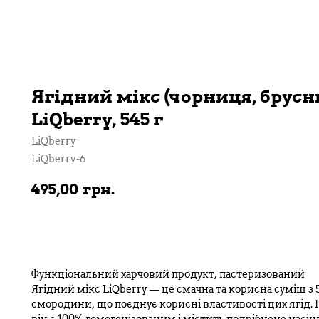
Ягідний мікс (чорниця, брус
LiQberry, 545 г
LiQberry
LiQberry-6
495,00
грн.
В кошик
Функціональний харчовий продукт, пастеризований
Ягідний мікс LiQberry — це смачна та корисна суміш з 
смородини, що поєднує корисні властивості цих ягід. 