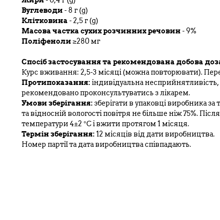
Жири
- 0,4 г (g)
Вуглеводи
- 8 г (g)
Клітковина
- 2,5 г (g)
Масова частка сухих розчинних речовин
- 9%
Поліфеноли
≥280 мг
Спосіб застосування та рекомендована добова доз
Курс вживання: 2,5-3 місяці (можна повторювати). Пер
Протипоказання:
індивідуальна несприйнятливість,
рекомендовано проконсультуватись з лікарем.
Умови зберігання:
зберігати в упаковці виробника за 
та відносній вологості повітря не більше ніж 75%. Післ
температури 4±2 °С і вжити протягом 1 місяця.
Термін зберігання:
12 місяців від дати виробництва.
Номер партії та дата виробництва співпадають.