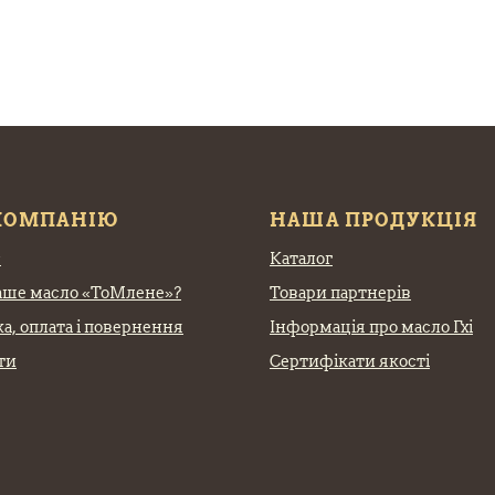
КОМПАНІЮ
НАША ПРОДУКЦІЯ
с
Каталог
аше масло «ТоМлене»?
Товари партнерів
а, оплата
і повернення
Інформація про масло Гхі
ти
Сертифікати якості