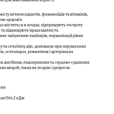
ння для максимальної користі.
сту антиоксидантів, флаваноїдів та вітамінів,
ан здоров'я.
о містяться в ягодах, підтримують гостроту
у та підвищують працездатність.
ияє зміцненню капілярів, нормалізації рівня
 та сечогінну дію, допомагає при порушеннях
ія, остеопороз, ревматизм і артеріальна
ри дисбіозах, ендокринних та серцево-судинних
х хвороб, таких як псоріаз і депресія.
ини
кал/166,2 кДж