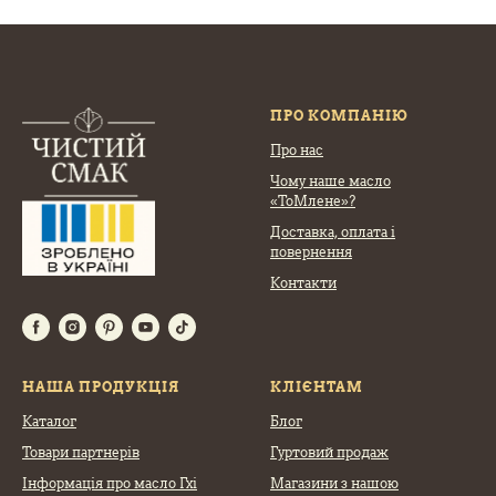
ПРО КОМПАНІЮ
Про нас
Чому наше масло
«ТоМлене»?
Доставка, оплата
і
повернення
Контакти
НАША ПРОДУКЦІЯ
КЛІЄНТАМ
Каталог
Блог
Товари партнерів
Гуртовий продаж
Інформація про масло Гхі
Магазини з нашою