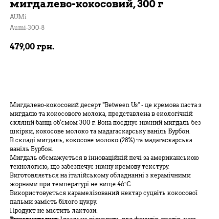
мигдалево-кокосовий, 300 г
AUMі
Aumi-300-8
479,00
грн.
В кошик
Мигдалево-кокосовий десерт "Between Us" - це кремова паста з
мигдалю та кокосового молока, представлена в екологічній
скляній банці об'ємом 300 г. Вона поєднує ніжний мигдаль без
шкірки, кокосове молоко та мадагаскарську ваніль Бурбон.
В складі мигдаль, кокосове молоко (28%) та мадагаскарська
ваніль Бурбон.
Мигдаль обсмажується в інноваційній печі за американською
технологією, що забезпечує ніжну кремову текстуру.
Виготовляється на італійському обладнанні з керамічними
жорнами при температурі не вище 46°C.
Використовується карамелізований нектар суцвіть кокосової
пальми замість білого цукру.
Продукт не містить лактози.