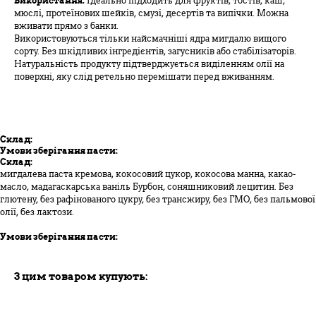
Використання:
Ідеально підходить для фруктів, тостів, каш,
мюслі, протеїнових шейків, смузі, десертів та випічки. Можна
вживати прямо з банки.
Використовуються тільки найсмачніші ядра мигдалю вищого
сорту. Без шкідливих інгредієнтів, загусників або стабілізаторів.
Натуральність продукту підтверджується виділенням олії на
поверхні, яку слід ретельно перемішати перед вживанням.
Склад:
Умови зберігання пасти:
Склад:
мигдалева паста кремова, кокосовий цукор, кокосова манна, какао-
масло, мадагаскарська ваніль Бурбон, соняшниковий лецитин. Без
глютену, без рафінованого цукру, без трансжиру, без ГМО, без пальмової
олії, без лактози.
Умови зберігання пасти:
З цим товаром купують: