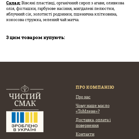
Склад:
Вівсяні пластівці, органічний сироп з агави, оливкова
олія, фісташки, гарбузове насіння, мигдалеві пелюстки,
яблучний сік, золотисті родзинки, пшенична клітковина,
кокосова стружка, зелений чай матча.
З цим товаром купують:
ПРО КОМПАНІЮ
Про нас
Чому наше масло
«ТоМлене»?
Доставка, оплата
і
повернення
Контакти