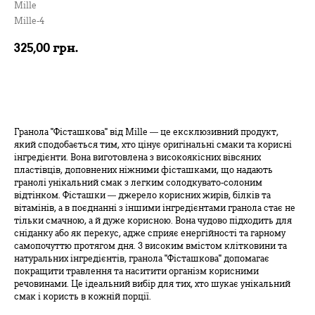
Mille
Mille-4
325,00
грн.
В кошик
Гранола "Фісташкова" від Mille — це ексклюзивний продукт,
який сподобається тим, хто цінує оригінальні смаки та корисні
інгредієнти. Вона виготовлена з високоякісних вівсяних
пластівців, доповнених ніжними фісташками, що надають
гранолі унікальний смак з легким солодкувато-солоним
відтінком. Фісташки — джерело корисних жирів, білків та
вітамінів, а в поєднанні з іншими інгредієнтами гранола стає не
тільки смачною, а й дуже корисною. Вона чудово підходить для
сніданку або як перекус, адже сприяє енергійності та гарному
самопочуттю протягом дня. З високим вмістом клітковини та
натуральних інгредієнтів, гранола "Фісташкова" допомагає
покращити травлення та наситити організм корисними
речовинами. Це ідеальний вибір для тих, хто шукає унікальний
смак і користь в кожній порції.