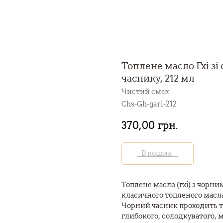
Топлене масло Гхі з
часнику, 212 мл
Чистий смак
Chs-Gh-garl-212
370,00
грн.
В кошик
Топлене масло (гхі) з чор
класичного топленого масла
Чорний часник проходить т
глибокого, солодкуватого, 