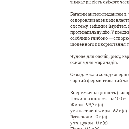
зникає різкість свіжого ча
Багатий антиоксидантами, 
оздоровлювальними власти
систему, зміцнює імунітет,
протизапальну дію. У поєдн
особливо глибоко — створю
щоденного використання та
Чудове для овочів, рису, кар
основа для маринадів.
Склад: масло солодковершко
чорний ферментований ча
Енергетична цінність (калорій
Поживна цінність на 100 г:
Жири - 99,7 г (g)
у.т.ч насичені жири - 62 г (g)
Вуглеводи - 0 г (g)
у т.ч. цукри - 0 г (g)