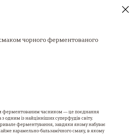
і смаком чорного ферментованого
ним ферментованим часником — це поєднання
 з одним із найцінніших суперфудів світу.
ривале ферментування, завдяки якому набуває
майже карамельно-бальзамічного смаку, в якому