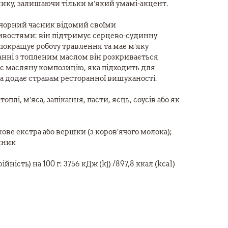
снику, залишаючи тільки м’який умамі-акцент.
чорний часник відомий своїми
востями: він підтримує серцево-судинну
 покращує роботу травлення та має м’яку
анні з топленим маслом він розкривається
є масляну композицію, яка підходить для
 додає стравам ресторанної вишуканості.
топлі, м’яса, запікання, пасти, яєць, соусів або як
ве екстра або вершки (з коровʼячого молока);
сник
ність) на 100 г: 3756 кДж (kj) /897,8 ккал (kcal)