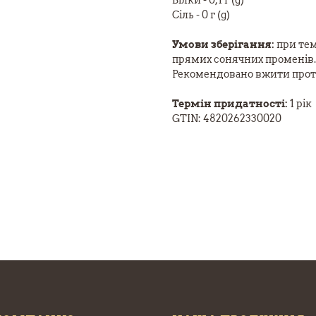
Білки - 0,1 г (g)
Сіль - 0 г (g)
Умови зберігання:
при тем
прямих сонячних променів. 
Рекомендовано вжити протя
Термін придатності:
1 рік
GTIN: 4820262330020