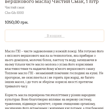
вершкового масла) Чистий Смак, 1 літр
Чистий смак
Chs-Gh-1000
1050,00
грн.
В кошик
Масло ГХІ – чисте задоволення у кожній ложці. Ми готуємо його
з якісного вершкового масла за технологією, яка прибирає з
нього домішки, молочні білки, лактозу та воду, залишаючи в
ньому тільки чисте масло молока з усіма його корисними
властивостями та надаючи йому м'якого вершкового смаку.
Топлене масло ГХІ - незамінний помічник господині на кухні. Не
прогоркає, не окислюється і не горить при жарці, як багато
інших масел, і до того ж зберігає корисні якості протягом
тривалого часу.
Користь масла перевірена тисячоліттями у різних народних
культурах. Воно благотворно впливає на нервову систему,
травлення, підвищує імунітет, сприяє очищенню організму,
насиченню його вітамінами і жирними кислотами, а при бажанні