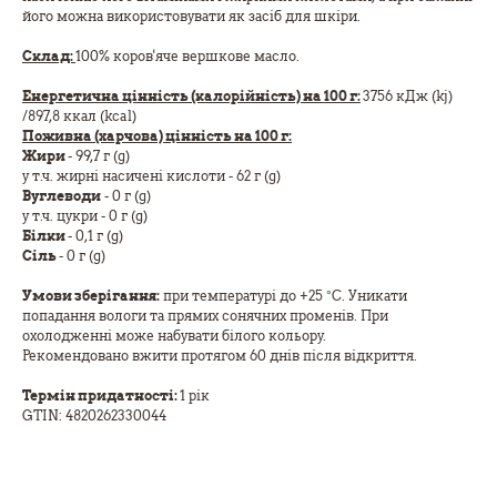
його можна використовувати як засіб для шкіри.
Склад:
100% коров'яче вершкове масло.
Енергетична цінність (калорійність) на 100 г:
3756 кДж (kj)
/897,8 ккал (kcal)
Поживна (харчова) цінність на 100 г:
Жири
- 99,7 г (g)
у т.ч. жирні насичені кислоти - 62 г (g)
Вуглеводи
- 0 г (g)
у т.ч. цукри - 0 г (g)
Білки
- 0,1 г (g)
Сіль
- 0 г (g)
Умови зберігання:
при температурі до +25 °C. Уникати
попадання вологи та прямих сонячних променів. При
охолодженні може набувати білого кольору.
Рекомендовано вжити протягом 60 днів після відкриття.
Термін придатності:
1 рік
GTIN: 4820262330044