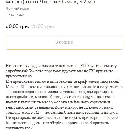
масла) mini Чистий Смак, 42 мл
Чистий смак
Chs-Gh-42
60,00
грн.
75,00
грн.
В кошик
Не знаєте, чи буде смакувати вам масло ГХІ? Хочете спочатку
спробувати? Бажаєте порекомендувати масло ГХІ друзям та
пригостити їх?
Ми пропонуємо масло в mini баночці та крафтовому пакуванні.
Масло ГХІ— чисте задоволення у кожній ложці. Ми готуємо його
з якісного вершкового масла за технологією, яка прибирає з
нього домішки, молочні білки, лактозу та воду, залишаючи в
ньому тільки чисте масло молока з усіма його корисними
властивостями та надаючи йому м'якого вершкового смаку.
Топлене масло ГХІ — незамінний помічник господині на кухні.
Не прогоркає, не окислюється і не горить при жарці, як багато
інших масел, і до того ж зберігає корисні якості протягом
тривалого часу.