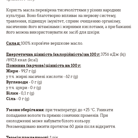
Користь масла перевірена тисячоліттями у різних народних
культурах. Воно благотворно впливає на нервову систему,
травлення, підвищує імунітет, сприяє очищенню організму,
насиченню його вітамінами і жирними кислотами, а при бажанні
його можна використовувати як засіб для шкіри.
Склад:
100% коров'яче вершкове масло.
Енергетична цінність (калорійність) на 100 г:
3756 кДж (kj)
/897,8 ккал (kcal)
Поживна (харчова) цінність на 100 г:
Жири
- 99,7 г (g)
у т.ч. жирні насичені кислоти - 62 г (g)
Вуглеводи
- 0 г (g)
у т.ч. цукри - 0 г (g)
Білки
- 0,1 г (g)
Сіль
- 0 г (g)
Умови зберігання:
при температурі до +25 °C. Уникати
попадання вологи та прямих сонячних променів. При
охолодженні може набувати білого кольору.
Рекомендовано вжити протягом 60 днів після відкриття.
Термін придатності:
1 рік