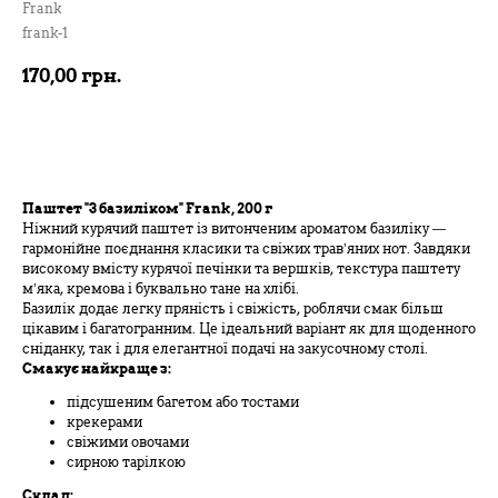
Frank
frank-1
170,00
грн.
В кошик
Паштет "З базиліком" Frank, 200 г
Ніжний курячий паштет із витонченим ароматом базиліку —
гармонійне поєднання класики та свіжих трав’яних нот. Завдяки
високому вмісту курячої печінки та вершків, текстура паштету
м’яка, кремова і буквально тане на хлібі.
Базилік додає легку пряність і свіжість, роблячи смак більш
цікавим і багатогранним. Це ідеальний варіант як для щоденного
сніданку, так і для елегантної подачі на закусочному столі.
Смакує найкраще з:
підсушеним багетом або тостами
крекерами
свіжими овочами
сирною тарілкою
Склад: