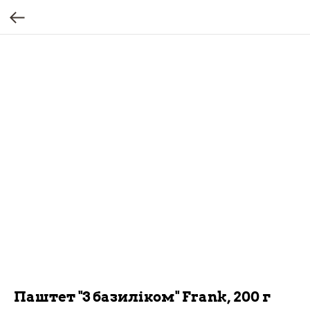
Паштет "З базиліком" Frank, 200 г