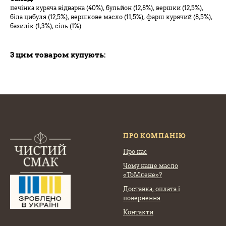
печінка куряча відварна (40%), бульйон (12,8%), вершки (12,5%),
біла цибуля (12,5%), вершкове масло (11,5%), фарш курячий (8,5%),
базилік (1,3%), сіль (1%)
З цим товаром купують:
ПРО КОМПАНІЮ
Про нас
Чому наше масло
«ТоМлене»?
Доставка, оплата
і
повернення
Контакти