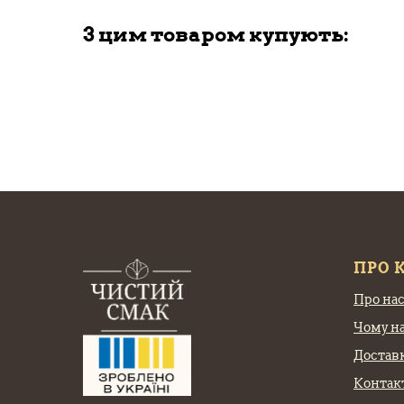
З цим товаром купують:
ПРО 
Про на
Чому н
Доставк
Контак