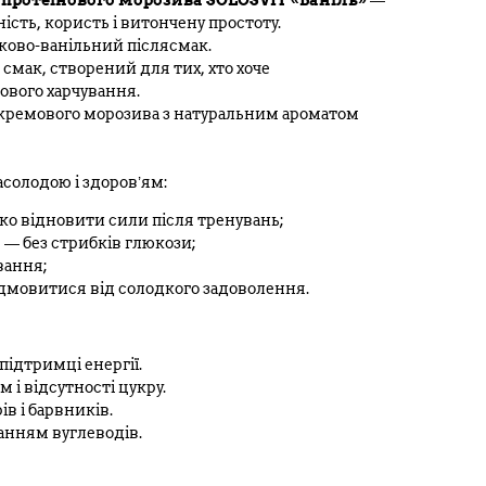
протеїнового морозива SOLOSVIT «Ваніль»
—
сть, користь і витончену простоту.
ково-ванільний післясмак.
 смак, створений для тих, хто хоче
ового харчування.
, кремового морозива з натуральним ароматом
асолодою і здоров’ям:
о відновити сили після тренувань;
 — без стрибків глюкози;
вання;
відмовитися від солодкого задоволення.
підтримці енергії.
і відсутності цукру.
в і барвників.
анням вуглеводів.