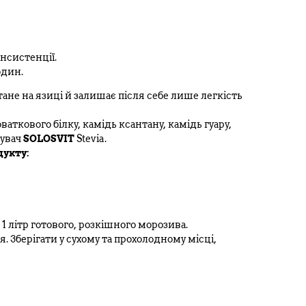
онсистенції.
один.
тане на язиці й залишає після себе лише легкість
аткового білку, камідь ксантану, камідь гуару,
жувач
SOLOSVIT
Stevia.
дукту:
 1 літр готового, розкішного морозива.
. Зберігати у сухому та прохолодному місці,