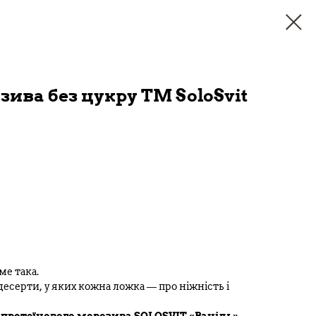
ива без цукру ТМ SoloSvit
ме така.
десерти, у яких кожна ложка — про ніжність і