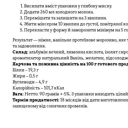
Висипати вміст упаковки у глибоку миску.
Додати 260 мл холодного молока.
Перемішати та залишити на 3 хвилини.
Збити міксером 10 хвилин до густої, повітряної к
Перекласти у форму й заморозити мінімум на 5 г
Результат — ніжне, ванільне протеїнове морозиво, яке 
та задоволення.
Склад:
альбумін яєчний, лимонна кислота, ізолят сиров
ароматизатор натуральний Ваніль, желатин, підсолод
Харчова та поживна цінність на 100 г готового про
Білки – 19,3 г
Жири – 0,5 г
Вуглеводи – 4,9 г
Калорійність – 101,7 кКал
Вага:
Нетто: 90 грамів +-5%. З упаковки виходить цілий
Термін придатності:
18 місяців від дати виготовлення
захищеному від сонячних променів.