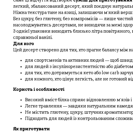
Саме ці відчуття відтворює
суміш для приготування 
легкий, збалансований десерт, який поєднує натуральні
Ніжна текстура тане на язиці, залишаючи м’який верш
Без цукру, без глютену, без компромісів — лише чистий
насолоджуватись десертами, не виходячи за межі здор
З однієї упаковки виходить близько літра повітряного
справжньої ванілі.
Для кого
Цей десерт створено для тих, хто прагне балансу між н
для спортсменів та активних людей — щоб швидк
для людей з інсулінорезистентністю або діабетом
для тих, хто дотримується кето або low carb харчу
для кожного, хто цінує легкість, але не готовий 
Користь і особливості
Високий вміст білка сприяє відновленню м’язів і 
Легке травлення — завдяки натуральним камедям 
Не містить глютену, цукру, штучних ароматизаторі
Підходить для людей із контрольованим спожив
Як приготувати