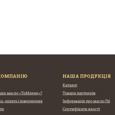
КОМПАНІЮ
НАША ПРОДУКЦІЯ
с
Каталог
аше масло «ТоМлене»?
Товари партнерів
а, оплата
і повернення
Інформація про масло Гхі
ти
Сертифікати якості