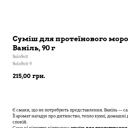
Суміш для протеїнового мороз
Ваніль, 90 г
SoloSvit
SoloSvit-9
215,00
грн.
В кошик
Є смаки, що не потребують представлення. Ваніль — са
Її аромат нагадує про дитинство, тепло кухні, домашні 
спокій.