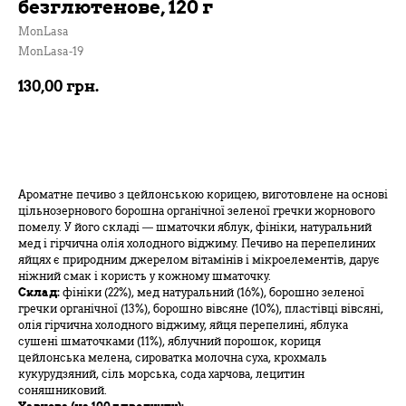
безглютенове, 120 г
MonLasa
MonLasa-19
130,00
грн.
В кошик
Ароматне печиво з цейлонською корицею, виготовлене на основі
цільнозернового борошна органічної зеленої гречки жорнового
помелу. У його складі — шматочки яблук, фініки, натуральний
мед і гірчична олія холодного віджиму. Печиво на перепелиних
яйцях є природним джерелом вітамінів і мікроелементів, дарує
ніжний смак і користь у кожному шматочку.
Склад:
фініки (22%), мед натуральний (16%), борошно зеленої
гречки органічної (13%), борошно вівсяне (10%), пластівці вівсяні,
олія гірчична холодного віджиму, яйця перепелині, яблука
сушені шматочками (11%), яблучний порошок, кориця
цейлонська мелена, сироватка молочна суха, крохмаль
кукурудзяний, сіль морська, сода харчова, лецитин
соняшниковий.