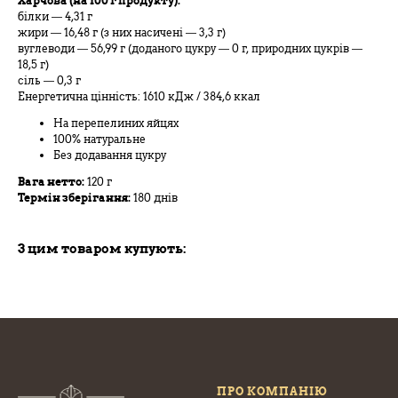
Харчова (на 100 г продукту):
білки — 4,31 г
жири — 16,48 г (з них насичені — 3,3 г)
вуглеводи — 56,99 г (доданого цукру — 0 г, природних цукрів —
18,5 г)
сіль — 0,3 г
Енергетична цінність: 1610 кДж / 384,6 ккал
На перепелиних яйцях
100% натуральне
Без додавання цукру
Вага нетто:
120 г
Термін зберігання:
180 днів
З цим товаром купують:
ПРО КОМПАНІЮ