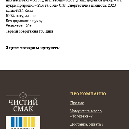
них насичені – 0,95 г), вуглеводи- 36,8 г (з них доданий цукор – 0 г,
цукри природні – 25,6 г), сіль- 0,3г. Енергетична цінність: 2020
кДж/483,1 Ккал
100% натуральне
Без додавання цукру
Упаковка: 120г
Термін зберігання 150 днів
З цим товаром купують:
ПРО КОМПАНІЮ
Про нас
Чому наше масло
«ТоМлене»?
Доставка, оплата
і