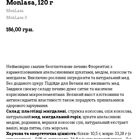
Monlasa, 120 г
MonLasa
MonLasa-3
186,00
грн.
В кошик
Неймовірно смачне безглютенове печиво Флорентіні з
карамелізованими апельсиновими цукатами, медом, кокосом та
мигдалем. Виключно рослинні інгредієнти та натуральний мед.
Без доданого цукру. Підійде для Веганів які вживають мед.
Завдяки своєму складу печиво дуже ситне та насичене
корисними мікроелементами. Великий вміст клітковини та
антиоксидантні властивості також порадують прихильників
здорового харчування.
Склад:
пластівці мигдалеві
, стружка кокосова, олія кокосова,
натуральний
мед
,
мигдальний горіх
, цукати апельсинові
медові, родзинки, вершки кокосові сухі, натуральний екстракт
ванілі, вода питна, сіль морська.
Харчова та енергетична цінність:
білки- 10,5 г, жири- 33,28 г (з