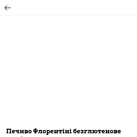
Печиво Флорентіні безглютенове