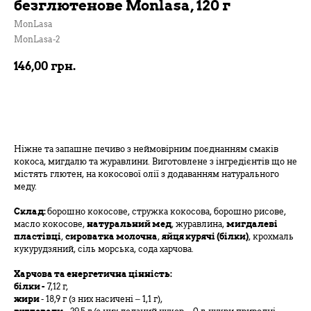
безглютенове Monlasa, 120 г
MonLasa
MonLasa-2
146,00
грн.
В кошик
Ніжне та запашне печиво з неймовірним поєднанням смаків
кокоса, мигдалю та журавлини. Виготовлене з інгредієнтів що не
містять глютен, на кокосової олії з додаванням натурального
меду.
Склад:
борошно кокосове, стружка кокосова, борошно рисове,
масло кокосове,
натуральний мед
, журавлина,
мигдалеві
пластівці
,
сироватка молочна
,
яйця курячі (білки)
, крохмаль
кукурудзяний, сіль морська, сода харчова.
Харчова та енергетична цінність:
білки -
7,12 г,
жири
- 18,9 г (з них насичені – 1,1 г),