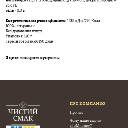
вуглеводи
- 29,5 г (з них доданий цукор – 0 г, цукри природні –
25,6 г),
сіль
- 0,3 г.
Енергетична/харчова цінність:
1235 кДж/295 Ккал
100% натуральне
Без додавання цукру
Упаковка: 120 г
Термін зберігання 150 днів
З цим товаром купують:
ПРО КОМПАНІЮ
Про нас
Чому наше масло
«ТоМлене»?