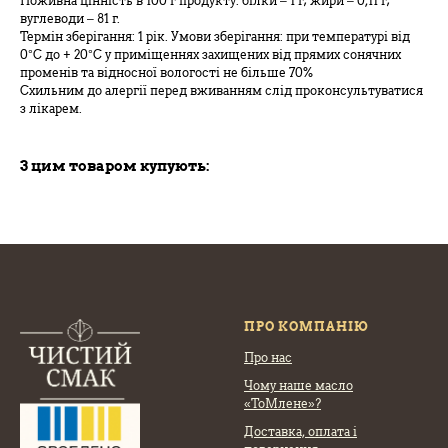
Поживна цінність в 100 г продукту: білки – 1 г; жири – 0,11 г;
вуглеводи – 81 г.
Термін зберігання: 1 рік. Умови зберігання: при температурі від
0°C до + 20°C у приміщеннях захищених від прямих сонячних
променів та відносної вологості не більше 70%
Схильним до алергії перед вживанням слід проконсультуватися
з лікарем.
З цим товаром купують:
ПРО КОМПАНІЮ
Про нас
Чому наше масло
«ТоМлене»?
Доставка, оплата
і