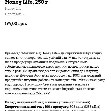
Honey Life, 250 г
Honey Life
Honey-Life-4
194,00
грн.
В кошик
Крем-мед "Малина" від Honey Life – це справжній вибух ягідної
свіжості, який перенесе вас у літній сад. М'яка текстура меду
після процесу кремування в поєднанні з натуральною
сублімованою малиновою дарує ніжний, насичений смак, що
тане в роті. Це ідеальний десерт чи доповнення до сніданку,
пудингів, йогуртів або навіть просто до чаю. 100% натуральний
продукт без штучних добавок та консервантів – тільки найкраще
від природи. Насолоджуйтесь натуральним смаком та
корисними властивостями кожного інгредієнта з кожною
ложкою крем-меду "Малина".
Склад:
натуральний мед, малина сушена (сублімована).
Енергетична цінність у 100 г продукту:
308 ккал (1288 кДж)