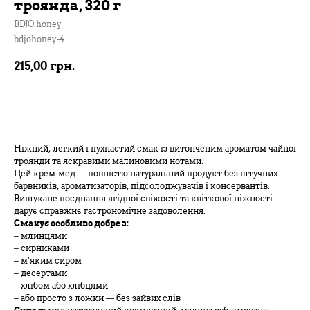
троянда, 320 г
BDJO.honey
bdjohoney-4
215,00
грн.
В кошик
Ніжний, легкий і пухнастий смак із витонченим ароматом чайної
троянди та яскравими малиновими нотами.
Цей крем-мед — повністю натуральний продукт без штучних
барвників, ароматизаторів, підсолоджувачів і консервантів.
Вишукане поєднання ягідної свіжості та квіткової ніжності
дарує справжнє гастрономічне задоволення.
Смакує особливо добре з:
– млинцями
– сирниками
– м’яким сиром
– десертами
– хлібом або хлібцями
– або просто з ложки — без зайвих слів