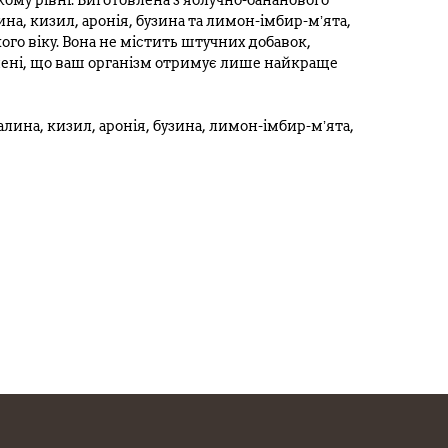
кому рівні. Виготовлена з яблучно-бананового
на, кизил, аронія, бузина та лимон-імбир-мʼята,
го віку. Вона не містить штучних добавок,
нені, що ваш організм отримує лише найкраще
лина, кизил, аронія, бузина, лимон-імбир-мʼята,