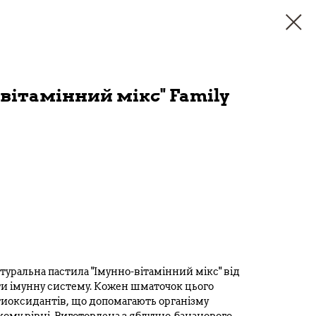
вітамінний мікс" Family
уральна пастила "Імунно-вітамінний мікс" від
ти імунну систему. Кожен шматочок цього
нтиоксидантів, що допомагають організму