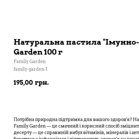
Натуральна пастила "Імунно-
Garden 100 г
Family Garden
family-garden-1
195,00
грн.
В кошик
Потрібна природна підтримка для вашого здоров'я? Нат
Family Garden — це смачний і корисний спосіб зміцни
десерту — це справжній вибух вітамінів, мінералів і а