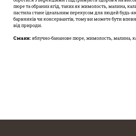
боротися з інфекціями і підтримують здоров'я на висо
пюре та обраних ягід, таких як жимолость, малина, кали
пастила стане ідеальним перекусом для людей будь-яко
барвників чи консервантів, тому ви можете бути впев
від природи.
Смаки:
яблучно-бананове пюре, жимолость, малина, ка