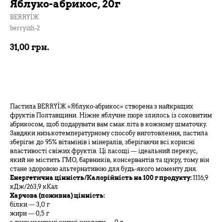
Яблуко-абрикос, 20г
BERRYЇЖ
berryizh-2
31,00
грн.
В кошик
Пастила BERRYЇЖ «Яблуко-абрикос» створена з найкращих
фруктів Полтавщини. Ніжне яблучне пюре злилось із соковитим
абрикосом, щоб подарувати вам смак літа в кожному шматочку.
Завдяки низькотемпературному способу виготовлення, пастила
зберігає до 95% вітамінів і мінералів, зберігаючи всі корисні
властивості свіжих фруктів. Ці ласощі — ідеальний перекус,
який не містить ГМО, барвників, консервантів та цукру, тому він
стане здоровою альтернативою для будь-якого моменту дня.
Енергетична цінність/Калорійність на 100 г продукту:
1116,9
кДж/263,9 кКал
Харчова (поживна) цінність:
білки — 3,0 г
жири — 0,5 г