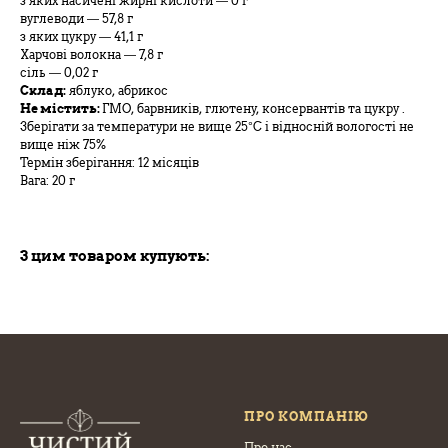
з яких насичені жирні кислоти — 0 г
вуглеводи — 57,8 г
з яких цукру — 41,1 г
Харчові волокна — 7,8 г
сіль — 0,02 г
Склад:
яблуко, абрикос
Не містить:
ГМО, барвників, глютену, консервантів та цукру .
Зберігати за температури не вище 25°C і відносній вологості не
вище ніж 75%
Термін зберігання: 12 місяців
Вага: 20 г
З цим товаром купують:
ПРО КОМПАНІЮ
Про нас