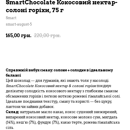
SmartChocolate Кокосовий нектар-
солоні горіхи, 75 г
Smart
smart-august-5
165,00
грн.
220,00
грн.
В кошик
Справжній вибух смаку: солоне + солодке в ідеальному
балансі
Цей шоколад — для гурманів, які знають толк у насолоді.
SmartChocolate Кокосовий нектар & солоні горіхи
поєднує
делікатну солодкість кокосового нектару з глибоким смаком
обсмажених горіхів і легкою ноткою рожевої гімалайської солі.
Ідеальне поєднання текстур, смаку та користі — без цукру,
лактози чи зайвих добавок.
Склад:
натуральне масло какао, кокос сушений знежирений,
випарений кокосовий нектар, кокосове молоко сухе, мигдаль
(14%), кеш’ю (7%), фундук (7%), какао терте, рожева гімалайська
сіль.