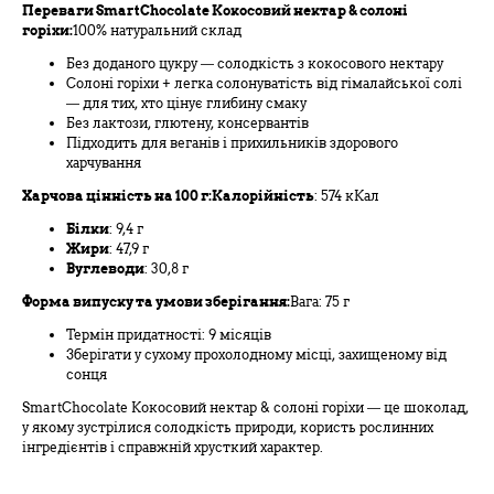
Переваги SmartChocolate Кокосовий нектар & солоні
горіхи:
100% натуральний склад
Без доданого цукру — солодкість з кокосового нектару
Солоні горіхи + легка солонуватість від гімалайської солі
— для тих, хто цінує глибину смаку
Без лактози, глютену, консервантів
Підходить для веганів і прихильників здорового
харчування
Харчова цінність на 100 г:Калорійність
: 574 кКал
Білки
: 9,4 г
Жири
: 47,9 г
Вуглеводи
: 30,8 г
Форма випуску та умови зберігання:
Вага: 75 г
Термін придатності: 9 місяців
Зберігати у сухому прохолодному місці, захищеному від
сонця
SmartChocolate Кокосовий нектар & солоні горіхи — це шоколад,
у якому зустрілися солодкість природи, користь рослинних
інгредієнтів і справжній хрусткий характер.