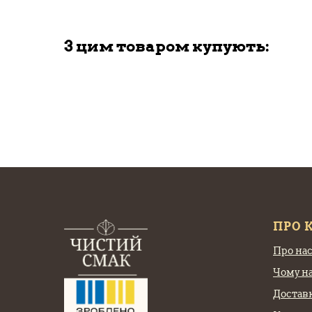
З цим товаром купують:
ПРО 
Про на
Чому н
Доставк