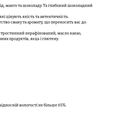
ід, манго та шоколаду. Та глибокий шоколадний
кі цінують якість та автентичність.
тво смаку та аромату, що переносить вас до
ор тростинний нерафінований, масло какао,
чних продуктів, яєць і глютену.
 відносній вологості не більше 65%.