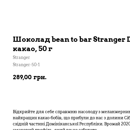
Шоколад bean to bar Stranger 
какао, 50 г
Stranger
Stranger-50-1
289,00
грн.
В кошик
Відкрийте для себе справжню насолоду з меланжерним
найкращих какао-бобів, що прибули до нас з долини Сіба
східній частині Домініканської Республіки. Врожай 20