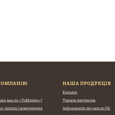
КОМПАНІЮ
НАША ПРОДУКЦІЯ
с
Каталог
аше масло «ТоМлене»?
Товари партнерів
а, оплата
і повернення
Інформація про масло Гхі