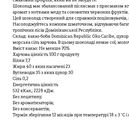
смаковий профіль, який ви не забудете.
Шоколад має збалансований післясмак з присмаком яг
аромат з нотками меду та соковитих червоних фруктів.
Цей шоколад створений для справжніх поціновувачів, я
Насолоджуйтесь кожним шматочком, відчуваючи багатс
тропічних лісів Домініканської Республіки.
Склад: какао-боби Dominican Republic Öko Caribe, цук
морська сіль харчова. В цьому шоколаді немає сої, моло
Вміст какао: Не менше 70%
Харчова цінність 100 г продукту
Білки 7,7
Жири 40 з яких насичені 23
Вуглеводи 35 з яких цукор 30
Сіль 0,2
Енергетична цінність
532 кКал.; 2228 кДж.
Без лецитину;
Без ароматизаторів;
Без консервантів;
Термін зберігання 12 місяців при температурі 18 ± 3 ˚С і