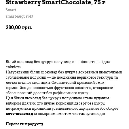
Strawberry SmartChocolate, 75 г
Smart
smart-august-13
280,00
грн.
В кошик
Білий шоколад без цукру з полуницею — ніжність і ягідна
свіжість
Натуральний білий шоколад без цукру з яскравими шматочками
сублімованої полуниці — це поєднання вершкової текстури та
легкої ягідної кислинки. Оксамитовий кремовий смак
гармонійно доповнюється фруктовою свіжістю, створюючи
збалансований десерт без рафінованого цукру.
Цей білий шоколад без цукру з полуницею стане чудовим
вибором для тих, хто шукає корисний десерт без цукру,
дотримується принципів усвідомленого харчування або обирає
кето-шоколад
із помірним вмістом чистих вуглеводів.
Переваги продукту