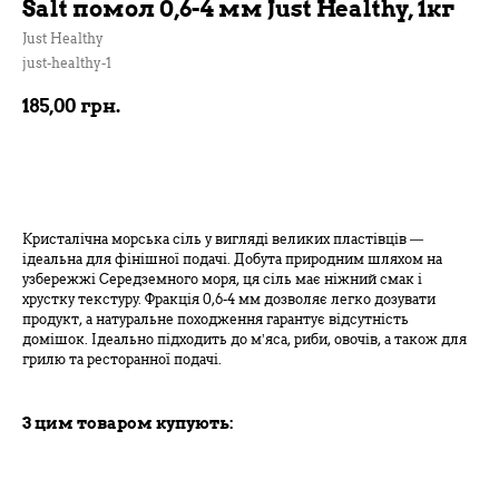
Salt помол 0,6-4 мм Just Healthy, 1кг
Just Healthy
just-healthy-1
185,00
грн.
В кошик
Кристалічна морська сіль у вигляді великих пластівців —
ідеальна для фінішної подачі. Добута природним шляхом на
узбережжі Середземного моря, ця сіль має ніжний смак і
хрустку текстуру. Фракція 0,6-4 мм дозволяє легко дозувати
продукт, а натуральне походження гарантує відсутність
домішок. Ідеально підходить до м’яса, риби, овочів, а також для
грилю та ресторанної подачі.
З цим товаром купують: