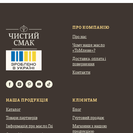
ПРО КОМПАНІЮ
Про нас
Чому наше масло
«ТоМлене»?
Доставка, оплата
і
повернення
Контакти
НАША ПРОДУКЦІЯ
КЛІЄНТАМ
Каталог
Блог
Товари партнерів
Гуртовий продаж
Інформація про масло Гхі
Магазини з нашою
продукцією