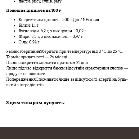
пасти, рису, супів, рагу
Поживна цінність на 100 г
Енергетична цінність: 500 кДж / 104 ккал
Білки: 1,1 г
Вуглеводи: 6,2 г, з них цукри – 3,02 г
Жири: 8,3 г, з них насичені – 0,97 г
Сіль: 0,94 г
Умови зберіганняЗберігати при температурі від 0 °C до 25 °C.
Термін придатності — 24 місяці.
Після відкриття спожити протягом 21 дня.
Якщо під час відкриття банки відсутній характерний хлопок —
продукт не вживати.
ПопередженняСпоживати лише за відсутності алергії на будь-
який з інгредієнтів.
З цим товаром купують: