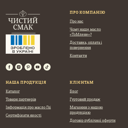
ПРО КОМПАНІЮ
Про нас
Чому наше масло
«ТоМлене»?
Доставка, оплата
і
повернення
Контакти
НАША ПРОДУКЦІЯ
КЛІЄНТАМ
Каталог
Блог
Товари партнерів
Гуртовий продаж
Інформація про масло Гхі
Магазини з нашою
продукцією
Сертифікати якості
Договір публічної оферти