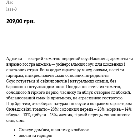
Лас
lass-3
209,00
грн.
В кошик
Аджика — гострий томатно-перцевий соусНасичена, ароматна та
виразно гостра аджика — універсальний соус для щоденних і
святкових страв. Вона додає характеру м’ясу, овочам, пасті та
гарнірам, підкреслюючи смак основних інгредієнтів.
Соус готується зі свіжих овочів і натуральних спецій, без
барвників і штучних домішок. Поєднання стиглих томатів,
солодкого й гіркого перцю, часнику та яблук створює глибокий,
збалансований смак із приємною, не агресивною гостротою.
Підійде тим, хто обирає натуральні соуси з яскравим характером.
Склад:
свіжі томати – 28%; солодкий перець – 28%; морква – 14%;
яблука – 13%; цибуля – 13%; часник; гіркий перець; соняшникова
олія; сіль.
Смакує дом’яса, шашлику, ковбасок
овочів та гарнірів