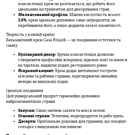
консистенції крем не розтікається, що робить його
ідеальним інструментом для декорування страв.
Збалансований профіль:
Маючи кислотність всього
2,8%
, крем ідеально доповнює смак інгредієнтів, не
перебиваючи його, а лише додаючи легкої пікантності.
Творчість у кожній краплі
Бальзамічний крем Casa Rinaldi — це поєднання естетики та
смаку:
Кулінарний декор:
Зручна консистенція дозволяє
створювати професійні візерунки, художні лінії та написи
на тарілках, надаючи подачі ресторанного рівня.
Яскравий акцент:
Крем додає витонченої гостроти
м'ясним та рибним стравам, перетворюючи звичайну
вечерю на вишукану подію.
Ідеальні поєднання
Цей універсальний продукт гармонійно доповнює
найрізноманітніші страви:
Закуски:
Свіжі овочеві салати та мікси зелені.
Основні страви:
Телятина, морепродукти та риба гриль.
Десерти:
Оригінальне рішення для гурманів, що поєднує
солодке з вишуканою кислинкою.