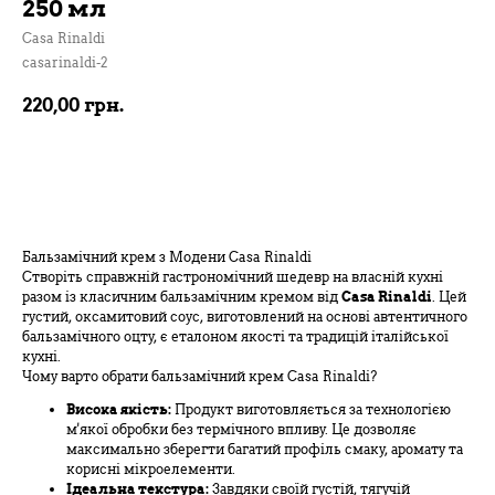
250 мл
Casa Rinaldi
casarinaldi-2
220,00
грн.
В кошик
Бальзамічний крем з Модени Casa Rinaldi
Створіть справжній гастрономічний шедевр на власній кухні
разом із класичним бальзамічним кремом від
Casa Rinaldi
. Цей
густий, оксамитовий соус, виготовлений на основі автентичного
бальзамічного оцту, є еталоном якості та традицій італійської
кухні.
Чому варто обрати бальзамічний крем Casa Rinaldi?
Висока якість:
Продукт виготовляється за технологією
м'якої обробки без термічного впливу. Це дозволяє
максимально зберегти багатий профіль смаку, аромату та
корисні мікроелементи.
Ідеальна текстура:
Завдяки своїй густій, тягучій