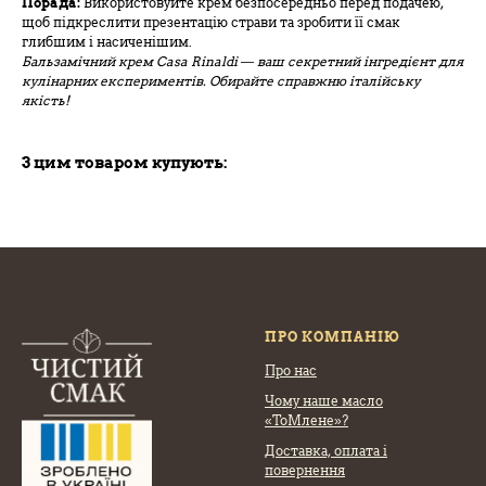
Порада:
Використовуйте крем безпосередньо перед подачею,
щоб підкреслити презентацію страви та зробити її смак
глибшим і насиченішим.
Бальзамічний крем Casa Rinaldi — ваш секретний інгредієнт для
кулінарних експериментів. Обирайте справжню італійську
якість!
З цим товаром купують:
ПРО КОМПАНІЮ
Про нас
Чому наше масло
«ТоМлене»?
Доставка, оплата
і
повернення