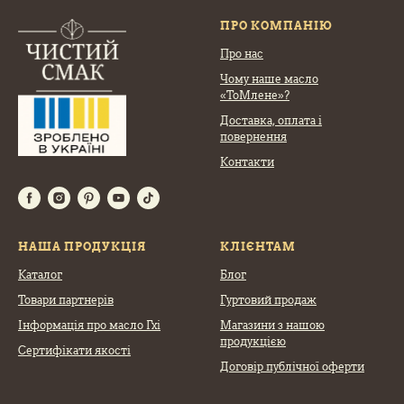
ПРО КОМПАНІЮ
Про нас
Чому наше масло
«ТоМлене»?
Доставка, оплата
і
повернення
Контакти
НАША ПРОДУКЦІЯ
КЛІЄНТАМ
Каталог
Блог
Товари партнерів
Гуртовий продаж
Інформація про масло Гхі
Магазини з нашою
продукцією
Сертифікати якості
Договір публічної оферти