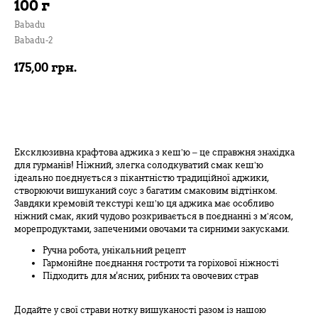
100 г
Babadu
Babadu-2
175,00
грн.
В кошик
Ексклюзивна крафтова аджика з кеш’ю – це справжня знахідка
для гурманів! Ніжний, злегка солодкуватий смак кеш’ю
ідеально поєднується з пікантністю традиційної аджики,
створюючи вишуканий соус з багатим смаковим відтінком.
Завдяки кремовій текстурі кеш’ю ця аджика має особливо
ніжний смак, який чудово розкривається в поєднанні з м’ясом,
морепродуктами, запеченими овочами та сирними закусками.
Ручна робота, унікальний рецепт
Гармонійне поєднання гостроти та горіхової ніжності
Підходить для м'ясних, рибних та овочевих страв
Додайте у свої страви нотку вишуканості разом із нашою