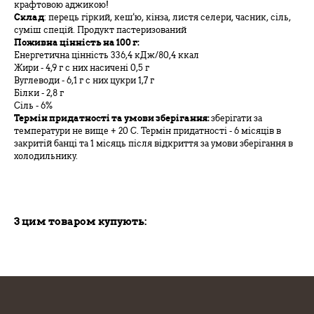
крафтовою аджикою!
Склад
: перець гіркий, кеш'ю, кінза, листя селери, часник, сіль,
суміш спецій. Продукт пастеризований
Поживна цінність на 100 г:
Енергетична цінність 336,4 кДж/80,4 ккал
Жири - 4,9 г с них насичені 0,5 г
Вуглеводи - 6,1 г с них цукри 1,7 г
Білки - 2,8 г
Сіль - 6%
Термін придатності та умови зберігання:
зберігати за
температури не вище + 20 С. Термін придатності - 6 місяців в
закритій банці та 1 місяць після відкриття за умови зберігання в
холодильнику.
З цим товаром купують: