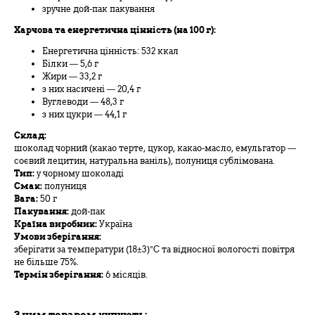
зручне дой-пак пакування
Харчова та енергетична цінність (на 100 г):
Енергетична цінність: 532 ккал
Білки — 5,6 г
Жири — 33,2 г
з них насичені — 20,4 г
Вуглеводи — 48,3 г
з них цукри — 44,1 г
Склад:
шоколад чорний (какао терте, цукор, какао-масло, емульгатор —
соєвий лецитин, натуральна ваніль), полуниця сублімована.
Тип:
у чорному шоколаді
Смак:
полуниця
Вага:
50 г
Пакування:
дой-пак
Країна виробник:
Україна
Умови зберігання:
зберігати за температури (18±3)°С та відносної вологості повітря
не більше 75%.
Термін зберігання:
6 місяців.