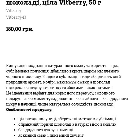
шоколаді, ціла Vitberry, 50 г
Vitberry
Vitberry-13
180,00
грн.
В кошик
Вишукане поєднання натурального смаку та користі — ціла
сублімована полуниця, дбайливо вкрита шаром насиченого
чорного шоколаду. Завдяки сублімації ягоди зберігають свій
природний аромат, колір і максимум смаку, а шоколад
підкреслює ягідну кислинку глибокими какао-нотами.
Це ідеальний варіант для корисного перекусу, солодкого
подарунка або моменту задоволення без зайвого — без доданого
цукру в начинці, лише натуральна солодкість шоколаду.
Особливості продукту:
цілі ягоди полуниці, збережені методом сублімації
справжній чорний шоколад з натуральною ваніллю
без доданого цукру в начинці
яскравий смак і приємний хрускіт