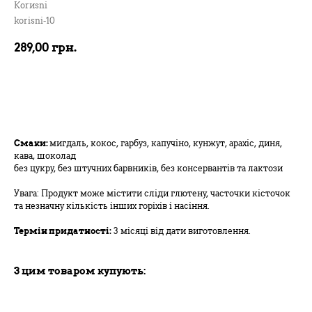
Korиsni
korisni-10
289,00
грн.
В кошик
Смаки:
мигдаль, кокос, гарбуз, капучіно, кунжут, арахіс, диня,
кава, шоколад
без цукру, без штучних барвників, без консервантів та лактози
Увага: Продукт може містити сліди глютену, часточки кісточок
та незначну кількість інших горіхів і насіння.
Термін придатності:
3 місяці від дати виготовлення.
З цим товаром купують: