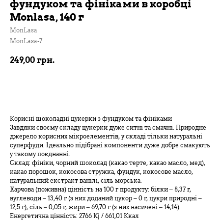
фундуком та фініками в коробці
Monlasa, 140 г
MonLasa
MonLasa-7
249,00
грн.
В кошик
Корисні шоколадні цукерки з фундуком та фініками
Завдяки своєму складу цукерки дуже ситні та смачні. Природне
джерело корисних мікроелементів, у складі тільки натуральні
суперфуди. Ідеально підібрані компоненти дуже добре смакують
у такому поєднанні.
Склад: фініки, чорний шоколад (какао терте, какао масло, мед),
какао порошок, кокосова стружка, фундук, кокосове масло,
натуральний екстракт ванілі, сіль морська.
Харчова (поживна) цінність на 100 г продукту: білки – 8,37 г,
вуглеводи – 13,40 г (з них доданий цукор – 0 г, цукри природні –
12,5 г), сіль – 0,05 г, жири – 69,70 г (з них насичені – 14,14).
Енергетична цінність: 2766 Kj / 661,01 Ккал