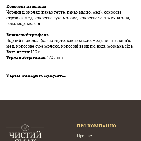
Кокосова насолода
Чорний шоколад (какао терте, какао масло, мед), кокосова
стружка, мед, кокосове сухе молоко, кокосова та гірчична олія,
вода, морська сіль.
Вишневий трюфель
Чорний шоколад (какао терте, какао масло, мед), вишня, кеш’ю,
мед, кокосове сухе молоко, кокосові вершки, вода, морська сіль.
Вага нетто:
140 г
Термін зберігання:
120 днів
З цим товаром купують:
ПРО КОМПАНІЮ
Про нас