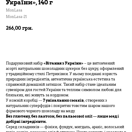
України», 140 г
MonLasa
MonLasa-21
266,00
грн.
В кошик
Подарунковий набір
«Вітання з України»
– це витончений
асорті натуральних шоколадних цукерок без цукру, оформлений
у традиційному стилі Петриківки. У ньому поєднані користь
природних інгредієнтів, автентична українська естетика та
справжній домашній затишок. Такий набір стане ідеальним
сувеніром для гостей України та теплим символом любові для
близьких, які живуть за кордоном.
У кожній коробці —
7 унікальних смаків
, створених з
натуральних суперфудів і покритих товстим шаром нашого
фірмового чорного шоколаду на меду.
Без глютену, без лактози, без пальмової олії — лише мед і
добірні інгредієнти.
Серед складників — фініки, фундук, мигдаль, арахіс, волоський