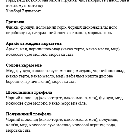
горіх, кеш’ю, кокосова олія й стружка. Чиста користь і насолода в
кожному шматочку.
У наборі 7 цукерок:
Грильяж
Фініки, фундук, волоський горіх, чорний шоколад власного
виробництва, натуральний екстракт ванілі, морська сіль.
Арахіс та медова карамель
Арахіс, мед, чорний шоколад (какао терте, какао масло, мед),
кокосове сухе молоко, морська сіль.
Солона карамель
Мед, фундук, кокосове сухе молоко, мигдаль, чорний шоколад
(какао терте, какао масло, мед), вафельна крихта (рисове
борошно, гірчична олія), морська сіль.
Шоколадний трюфель
Чорний шоколад (какао терте, какао масло, мед), фундук, мед,
кокосове сухе молоко, какао, морська сіль.
Полуничний трюфель
Чорний шоколад (какао терте, какао масло, мед), полуниця,
кеш’ю, мед, кокосове сухе молоко, кокосові вершки, вода,
морська сіль.