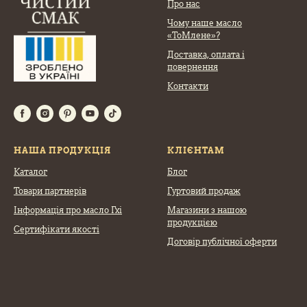
Про нас
Чому наше масло
«ТоМлене»?
Доставка, оплата
і
повернення
Контакти
НАША ПРОДУКЦІЯ
КЛІЄНТАМ
Каталог
Блог
Товари партнерів
Гуртовий продаж
Інформація про масло Гхі
Магазини з нашою
продукцією
Сертифікати якості
Договір публічної оферти