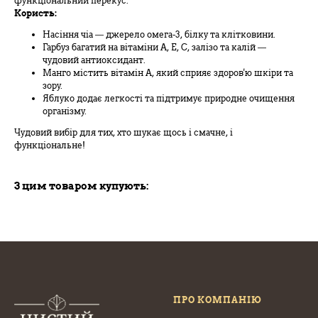
функціональний перекус.
Користь:
Насіння чіа — джерело омега-3, білку та клітковини.
Гарбуз багатий на вітаміни A, E, C, залізо та калій —
чудовий антиоксидант.
Манго містить вітамін А, який сприяє здоров'ю шкіри та
зору.
Яблуко додає легкості та підтримує природне очищення
організму.
Чудовий вибір для тих, хто шукає щось і смачне, і
функціональне!
З цим товаром купують:
ПРО КОМПАНІЮ