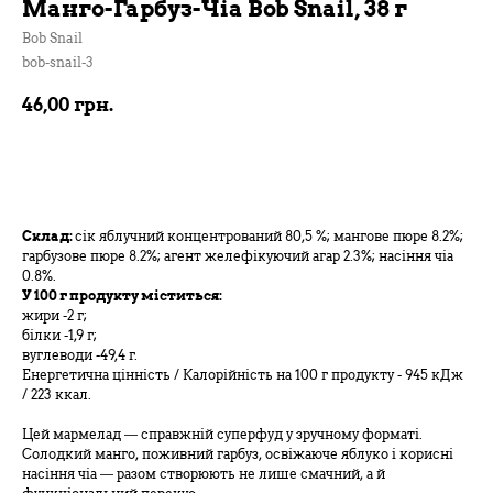
Манго-Гарбуз-Чіа Bob Snail, 38 г
Bob Snail
bob-snail-3
46,00
грн.
В кошик
Склад:
сік яблучний концентрований 80,5 %; мангове пюре 8.2%;
гарбузове пюре 8.2%; агент желефікуючий агар 2.3%; насіння чіа
0.8%.
У 100 г продукту міститься:
жири -2 г;
білки -1,9 г;
вуглеводи -49,4 г.
Енергетична цінність / Калорійність на 100 г продукту - 945 кДж
/ 223 ккал.
Цей мармелад — справжній суперфуд у зручному форматі.
Солодкий манго, поживний гарбуз, освіжаюче яблуко і корисні
насіння чіа — разом створюють не лише смачний, а й