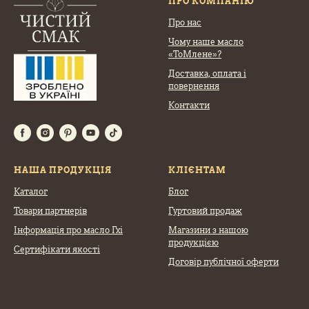
ПРО КОМПАНІЮ
Про нас
Чому наше масло
«ТоМлене»?
Доставка, оплата
і
повернення
Контакти
НАША ПРОДУКЦІЯ
КЛІЄНТАМ
Каталог
Блог
Товари партнерів
Гуртовий продаж
Інформація про масло Гхі
Магазини з нашою
продукцією
Сертифікати якості
Договір публічної оферти