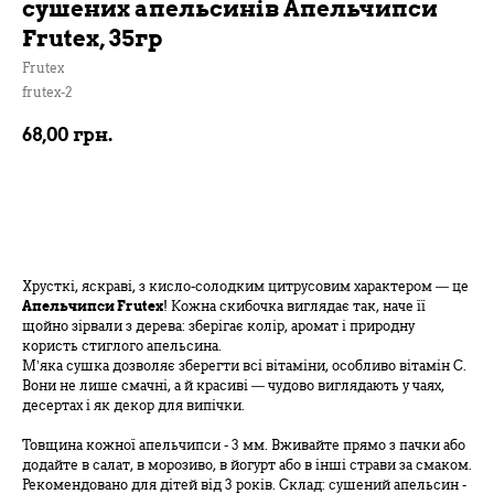
сушених апельсинів Апельчипси
Frutex, 35гр
Frutex
frutex-2
68,00
грн.
В кошик
Хрусткі, яскраві, з кисло-солодким цитрусовим характером — це
Апельчипси Frutex
! Кожна скибочка виглядає так, наче її
щойно зірвали з дерева: зберігає колір, аромат і природну
користь стиглого апельсина.
М’яка сушка дозволяє зберегти всі вітаміни, особливо вітамін С.
Вони не лише смачні, а й красиві — чудово виглядають у чаях,
десертах і як декор для випічки.
Товщина кожної апельчипси - 3 мм. Вживайте прямо з пачки або
додайте в салат, в морозиво, в йогурт або в інші страви за смаком.
Рекомендовано для дітей від 3 років. Склад: сушений апельсин -