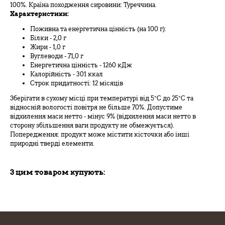
100%. Країна походження сировини: Туреччина.
Характеристики:
Поживна та енергетична цінність (на 100 г):
Білки - 2,0 г
Жири - 1,0 г
Вуглеводи - 71,0 г
Енергетична цінність - 1260 кДж
Калорійність - 301 ккал
Строк придатності: 12 місяців
Зберігати в сухому місці при температурі від 5°С до 25°С та
відносній вологості повітря не більше 70%. Допустиме
відхилення маси нетто - мінус 9% (відхилення маси нетто в
сторону збільшення ваги продукту не обмежується).
Попередження: продукт може містити кісточки або інші
природні тверді елементи.
З цим товаром купують: