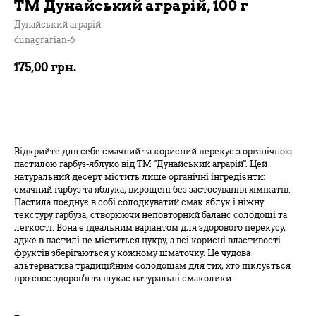
ТМ Дунайський аграрій, 100 г
Дунайський аграрій
dunagrarian-6
175,00
грн.
В кошик
Відкрийте для себе смачний та корисний перекус з органічною
пастилою гарбуз-яблуко від ТМ "Дунайський аграрій". Цей
натуральний десерт містить лише органічні інгредієнти:
смачний гарбуз та яблука, вирощені без застосування хімікатів.
Пастила поєднує в собі солодкуватий смак яблук і ніжну
текстуру гарбуза, створюючи неповторний баланс солодощі та
легкості. Вона є ідеальним варіантом для здорового перекусу,
адже в пастилі не міститься цукру, а всі корисні властивості
фруктів зберігаються у кожному шматочку. Це чудова
альтернатива традиційним солодощам для тих, хто піклується
про своє здоров'я та шукає натуральні смаколики.