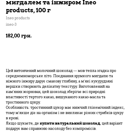
мигдалем та інжиром Ineo
products, 100 г
Ineo products
ineo-3
182,00
грн.
В кошик
Цей витончений молочний шоколад — мов тепла згадка про
середземноморське літо. Поєднання хрумкого мигдалю та
ніжного інжиру дарує смакову глибину, а м’які кукурудзяні
вершки створюють делікатну текстуру. Виготовлений на
кам’яних жорновах, цей шоколад зберігає всі природні
властивості тертого какао, вишуканого какао-масла та
тростинного цукру.
Особливість: тростинний цукор має нижчий глікемічний індекс,
тому м’якше діє на організм і не викликає різких стрибків цукру
в крові.
Якщо шукаєте, де
купити натуральний шоколад
, цей варіант
подарує вам справжню насолоду без компромісів.