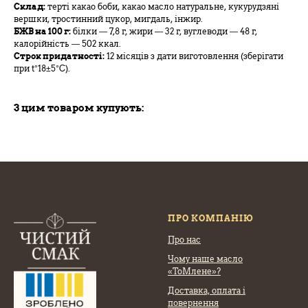
Склад:
терті какао боби, какао масло натуральне, кукурудзяні
вершки, тростинний цукор, мигдаль, інжир.
БЖВ на 100 г:
білки — 7,8 г, жири — 32 г, вуглеводи — 48 г,
калорійність — 502 ккал.
Строк придатності:
12 місяців з дати виготовлення (зберігати
при t°18±5°C).
З цим товаром купують:
ПРО КОМПАНІЮ
Про нас
Чому наше масло
«ТоМлене»?
Доставка, оплата
і
повернення