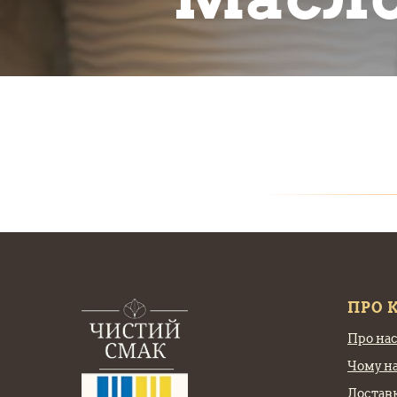
ПРО 
Про на
Чому н
Доставк