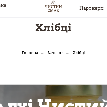
вка
Партнери
Хлібці
Головна
Каталог
Хлібці
→
→
 гхі Чисти