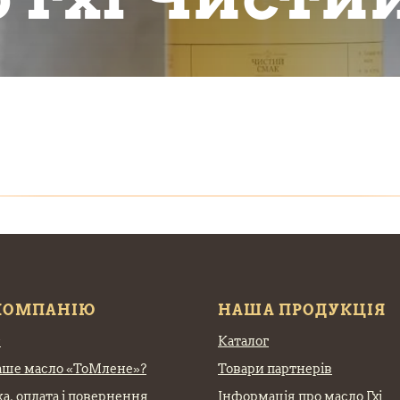
КОМПАНІЮ
НАША ПРОДУКЦІЯ
с
Каталог
аше масло «ТоМлене»?
Товари партнерів
а, оплата
і повернення
Інформація про масло Гхі