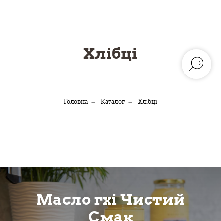
Хлібці
Головна
→
Каталог
→
Хлібці
Масло гхі Чистий
Смак