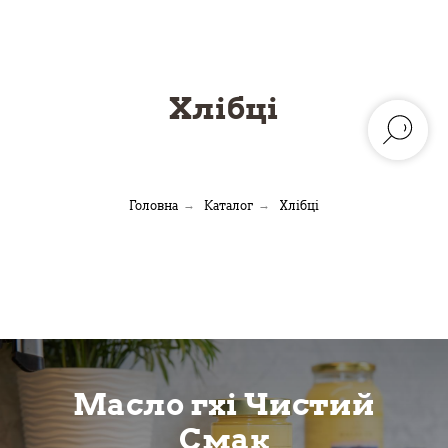
Хлібці
Головна
→
Каталог
→
Хлібці
Масло гхі Чистий
Смак