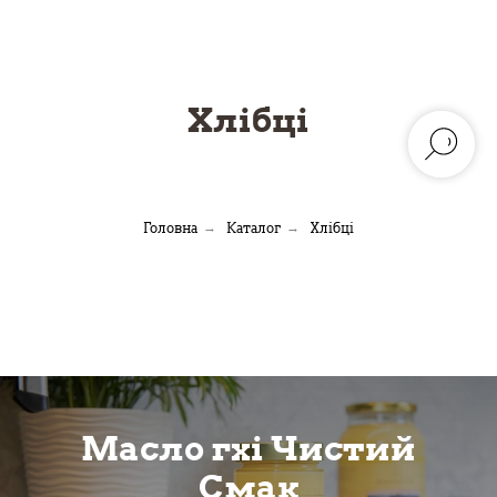
Хлібці
Головна
→
Каталог
→
Хлібці
Масло гхі Чистий
Смак