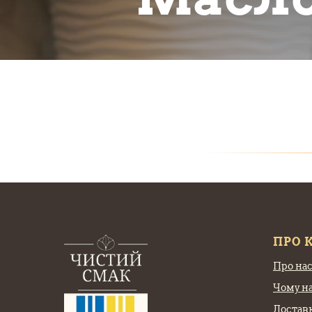
ПРО 
Про на
Чому н
Доставк