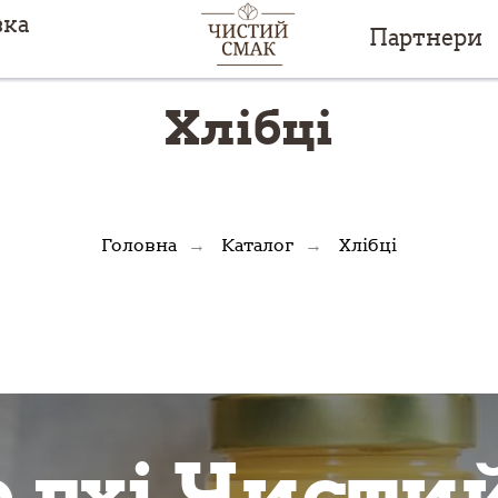
вка
Партнери
Хлібці
Головна
Каталог
Хлібці
→
→
 гхі Чисти