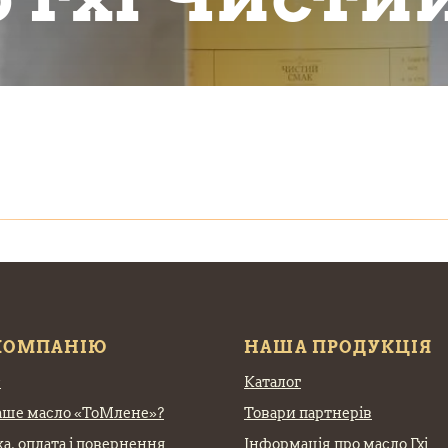
КОМПАНІЮ
НАША ПРОДУКЦІЯ
с
Каталог
аше масло «ТоМлене»?
Товари партнерів
а, оплата
і повернення
Інформація про масло Гхі