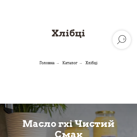
Хлібці
Головна
→
Каталог
→
Хлібці
Масло гхі Чистий
Смак