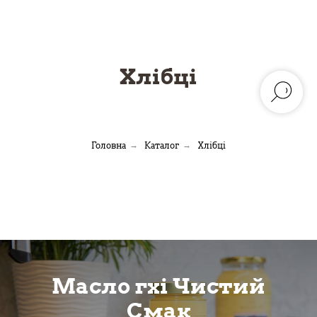
Хлібці
Головна
→
Каталог
→
Хлібці
Масло гхі Чистий
Смак