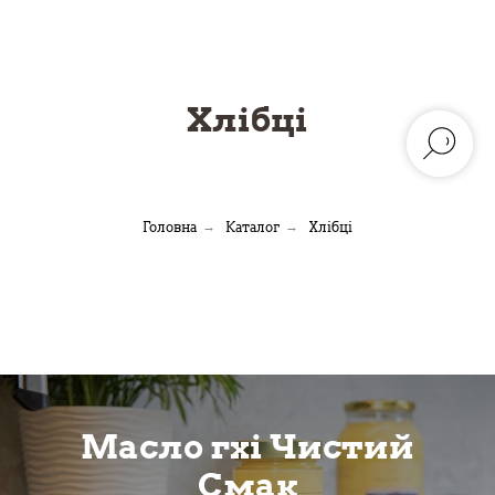
Хлібці
Головна
→
Каталог
→
Хлібці
Масло гхі Чистий
Смак