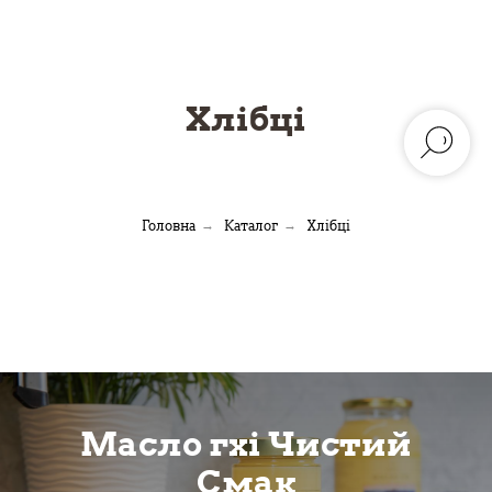
Хлібці
Головна
→
Каталог
→
Хлібці
Масло гхі Чистий
Смак