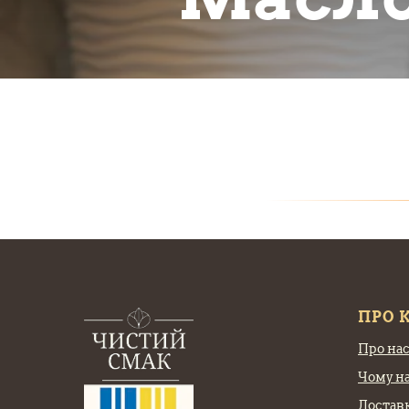
ПРО 
Про на
Чому н
Доставк