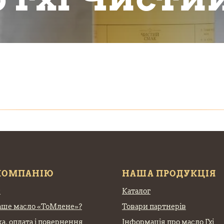
КОМПАНІЮ
НАША ПРОДУКЦІЯ
с
Каталог
аше масло «ТоМлене»?
Товари партнерів
а, оплата
і повернення
Інформація про масло Гхі