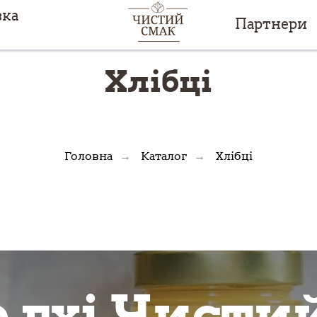
вка
Партнери
Хлібці
Головна
Каталог
Хлібці
→
→
 гхі Чисти