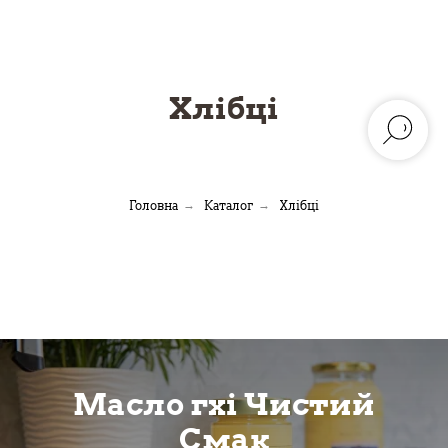
Хлібці
Головна
→
Каталог
→
Хлібці
Масло гхі Чистий
Смак