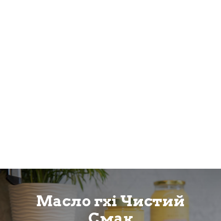
Масло гхі Чистий
Смак