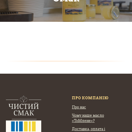
ПРО КОМПАНІЮ
Про нас
Чому наше масло
«ТоМлене»?
Доставка, оплата
і