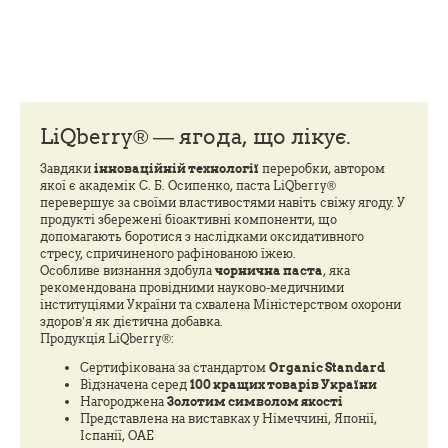
LiQberry® — ягода, що лікує.
Завдяки
інноваційній технології
переробки, автором
якої є академік С. Б. Осипенко, паста LiQberry®
перевершує за своїми властивостями навіть свіжу ягоду. У
продукті збережені біоактивні компоненти, що
допомагають боротися з наслідками оксидативного
стресу, спричиненого рафінованою їжею.
Особливе визнання здобула
чорнична паста
, яка
рекомендована провідними науково-медичними
інституціями України та схвалена Міністерством охорони
здоров’я як дієтична добавка.
Продукція LiQberry®:
Сертифікована за стандартом
Organic Standard
Відзначена серед
100 кращих товарів України
Нагороджена
Золотим символом якості
Представлена на виставках у Німеччині, Японії,
Іспанії, ОАЕ