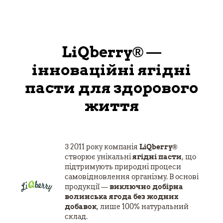
LiQberry® —
інноваційні ягідні
пасти для здорового
життя
З 2011 року компанія
LiQberry®
створює унікальні
ягідні пасти
, що
підтримують природні процеси
самовідновлення організму. В основі
продукції —
виключно добірна
волинська ягода без жодних
добавок
, лише 100% натуральний
склад.